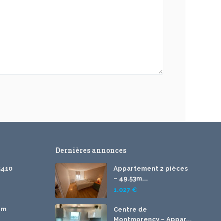
Dernières annonces
5410
Appartement 2 pièces
– 49.53m...
1.027 €
om
Centre de
Montmorency – Appar...