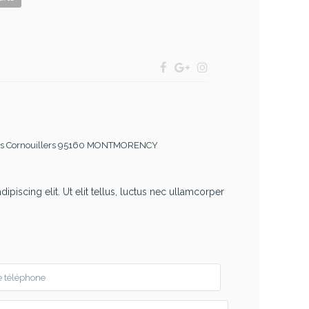
 des Cornouillers 95160 MONTMORENCY
piscing elit. Ut elit tellus, luctus nec ullamcorper