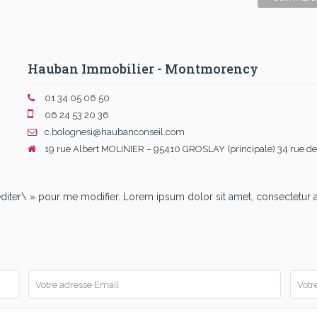
Hauban Immobilier - Montmorency
01 34 05 06 50
06 24 53 20 36
c.bolognesi@haubanconseil.com
19 rue Albert MOLINIER – 95410 GROSLAY (principale) 34 rue
diter\ » pour me modifier. Lorem ipsum dolor sit amet, consectetur adi