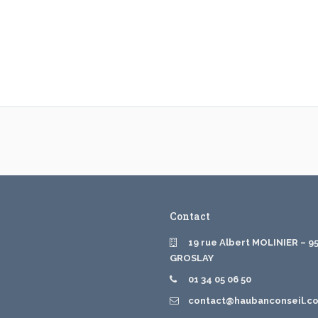
Contact
19 rue Albert MOLINIER – 9
GROSLAY
01 34 05 06 50
contact@haubanconseil.c