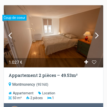
Coup de coeur
1.027 €
Appartement 2 pièces – 49.53m²
Montmorency
(
95160
)
Appartement
Location
50
m²
2
pièces
1