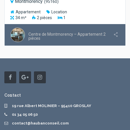
Montmorency
(
95160
)
Appartement
Location
34
m²
2
pièces
1
Centre de Montmorency – Appartement 2
pièces
Contact
19 rue Albert MOLINIER – 95410 GROSLAY
01 34 05 06 50
contact@haubanconseil.com