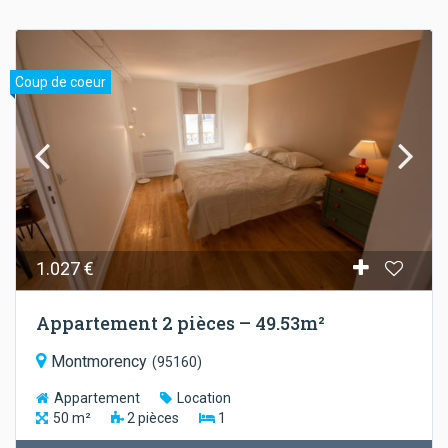
Coup de coeur
1.027 €
Appartement 2 pièces – 49.53m²
Montmorency
(
95160
)
Appartement
Location
50
m²
2
pièces
1