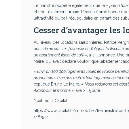
Le ministre rappelle également que le «
prêt à taux
et non l’étalement urbain. L’exécutif ambitionne d’
l’attractivité du bail réel solidaire en offrant des s
Cesser d’avantager les l
Au niveau des locations saisonnières, Patrice Verg
donc de ne plus les favoriser et d’aligner la fiscalité
un abattement fiscal de 40%
», a-t-il annoncé. Une p
Maire, qui avait déclaré vouloir que l’abattement f
«
Environ 100 000 logements loués en France bénéficie
propriétaires à ne pas mettre leur logement en locatio
expliqué Bruno Le Maire. «
Nous réduirons cet abatt
Airbnb sur le marché
», avait-il ajouté.
Noah Sdiri, Capital
https://www.capital.fr/immobilier/le-ministre-du-l
1481524