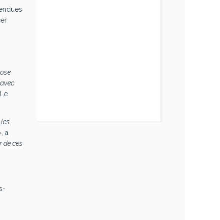
tendues
cer
pose
 avec
 Le
 les
», a
r de ces
s-