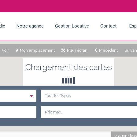
dic
Notre agence
Gestion Locative
Contact
Esp
Voir
Mon emplacement
Plein écran
Précédent
Suivan
Chargement des cartes
Tous les Types
ouvrir la c