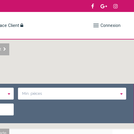
ace Client
Connexion
t
Min. pièces
arte