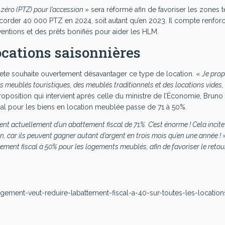
 zéro (PTZ) pour l’accession
» sera réformé afin de favoriser les zones 
accorder 40 000 PTZ en 2024, soit autant qu’en 2023. Il compte renfor
ubventions et des prêts bonifiés pour aider les HLM.
ocations saisonnières
riete souhaite ouvertement désavantager ce type de location. «
Je pro
 des meublés touristiques, des meublés traditionnels et des locations vides,
roposition qui intervient après celle du ministre de l’Économie, Bruno
iscal pour les biens en location meublée passe de 71 à 50%.
nt actuellement d’un abattement fiscal de 71%. C’est énorme ! Cela incite
n, car ils peuvent gagner autant d’argent en trois mois qu’en une année !
ement fiscal à 50% pour les logements meublés, afin de favoriser le retou
ogement-veut-reduire-labattement-fiscal-a-40-sur-toutes-les-location